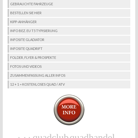
GEBRAUCHTE FAHRZEUGE
BESTELLEN SIE HIER
KIPP-ANHÄNGER
INFO BEZ. EU T5 TYPISIERUNG
INFOSITE GLADIATOR
INFOSITE QUADRIFT
FOLDER, FLYER & PROSPEKTE
FOTOS UND VIDEOS
ZUSAMMENFASSUNG ALLER INFOS
12 + 1 = KOSTENLOSES QUAD / ATV
quadclub
quadhandel