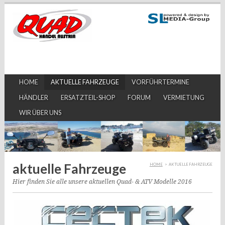
HOME
AKTUELLE FAHRZEUGE
VORFÜHRTERMINE
HÄNDLER
ERSATZTEIL-SHOP
FORUM
VERMIETUNG
WIR ÜBER UNS
aktuelle Fahrzeuge
HOME
>
AKTUELLE FAHRZEUGE
Hier finden Sie alle unsere aktuellen Quad- & ATV Modelle 2016