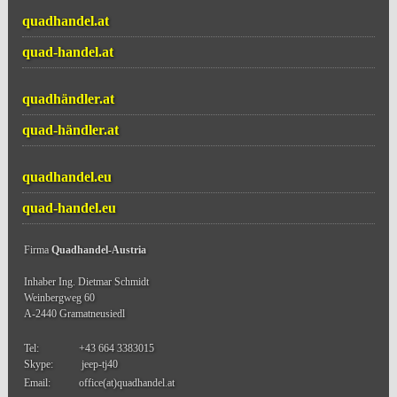
quadhandel.at
quad-handel.at
quadhändler.at
quad-händler.at
quadhandel.eu
quad-handel.eu
Firma
Quadhandel-Austria
Inhaber Ing. Dietmar Schmidt
Weinbergweg 60
A-2440 Gramatneusiedl
Tel:
+43 664 3383015
Skype:
jeep-tj40
Email:
office(at)quadhandel.at