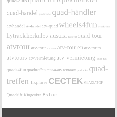
quad-club
quad-händler
quad-handel
quadhändler
wheels4fun
atvhandel
atv-quad
atv-handel
wheels4fun
hytrack
herkules-austria
quad-tour
quadtour
atvtour
atv-touren
atv-tour
atv-tours
atvtouren
atvtours
atv-vermietung
atvvermietung
quad4fun
quad-
quads4fun
quadtreffen
rent-a-atv
rentaatv
quadtreffen
treffen
CECTEK
Explorer
GLADIATOR
Estoc
Quadrift
Kingcobra