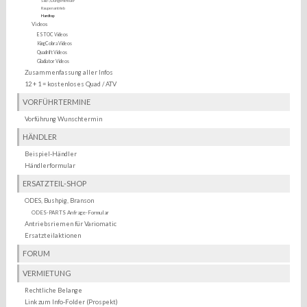
Salz-/Düngerstreuer
Raupenantrieb
Hardtop
Videos
ESTOC Videos
KingCobra Videos
Quadrift Videos
Gladiator Videos
Zusammenfassung aller Infos
12 + 1 = kostenloses Quad / ATV
VORFÜHRTERMINE
Vorführung Wunschtermin
HÄNDLER
Beispiel-Händler
Händlerformular
ERSATZTEIL-SHOP
ODES, Bushpig, Branson
ODES-PARTS Anfrage-Formular
Antriebsriemen für Variomatic
Ersatzteilaktionen
FORUM
VERMIETUNG
Rechtliche Belange
Link zum Info-Folder (Prospekt)