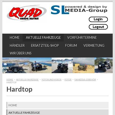
HOME
AKTUELLE FAHRZEUGE
VORFÜHRTERMINE
HÄNDLER
ERSATZTEIL-SHOP
FORUM
VERMIETUNG
WIR ÜBER UNS
HOME
>
AKTUELLE FAHRZEUGE
>
FOTOS UND VIDEOS
>
FOTOS
>
FAHRZEUG-ZUBEHÖR
>
HARDTOP
Hardtop
HOME
AKTUELLE FAHRZEUGE