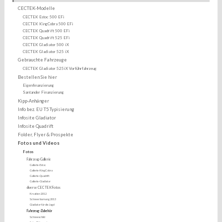
CECTEK-Modelle
CECTEK Estoc 500 EFi
CECTEK KingCobra 500 EFi
CECTEK Quadrift 500 EFi
CECTEK Quadrift 525 EFi
CECTEK Gladiator 500 iX
CECTEK Gladiator 525 iX
Gebrauchte Fahrzeuge
CECTEK Gladiator 525iX Vorführfahrzeug
Bestellen Sie hier
Eigenfinanzierung
Santander Finanzierung
Kipp-Anhänger
Info bez. EU T5 Typisierung
Infosite Gladiator
Infosite Quadrift
Folder, Flyer & Prospekte
Fotos und Videos
Fotos
Fahrzeug-Gallerie
Gallerie-Estoc
Gallerie-KingCobra
Gallerie-Quadrift
Gallerie-Gladiator
diverse CECTEK Fotos
Kroatien 2012
Schneeräumung 2013
Gladiator für die Jagd
Fahrzeug-Zubehör
Schneeschild