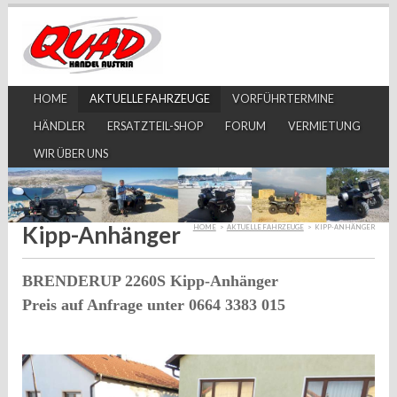
HOME
AKTUELLE FAHRZEUGE
VORFÜHRTERMINE
HÄNDLER
ERSATZTEIL-SHOP
FORUM
VERMIETUNG
WIR ÜBER UNS
Kipp-Anhänger
HOME
>
AKTUELLE FAHRZEUGE
>
KIPP-ANHÄNGER
BRENDERUP 2260S Kipp-Anhänger
Preis auf Anfrage unter 0664 3383 015