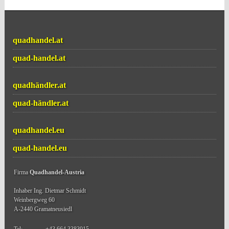
quadhandel.at
quad-handel.at
quadhändler.at
quad-händler.at
quadhandel.eu
quad-handel.eu
Firma
Quadhandel-Austria
Inhaber Ing. Dietmar Schmidt
Weinbergweg 60
A-2440 Gramatneusiedl
Tel:
+43 664 3383015