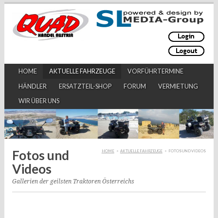
HOME
AKTUELLE FAHRZEUGE
VORFÜHRTERMINE
HÄNDLER
ERSATZTEIL-SHOP
FORUM
VERMIETUNG
WIR ÜBER UNS
Fotos und
HOME
>
AKTUELLE FAHRZEUGE
>
FOTOS UND VIDEOS
Videos
Gallerien der geilsten Traktoren Österreichs