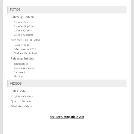
FOTOS
Fahrzeug-Gallerie
Gallerie-Estoc
Gallerie-KingCobra
Gallerie-Quadrift
Gallerie-Gladiator
diverse CECTEK Fotos
Kroatien 2012
Schneeräumung 2013
Gladiator für die Jagd
Fahrzeug-Zubehör
Schneeschild
Salz-/Düngerstreuer
Raupenantrieb
Hardtop
VIDEOS
ESTOC Videos
KingCobra Videos
Quadrift Videos
Gladiator Videos
Site 100% compatible with