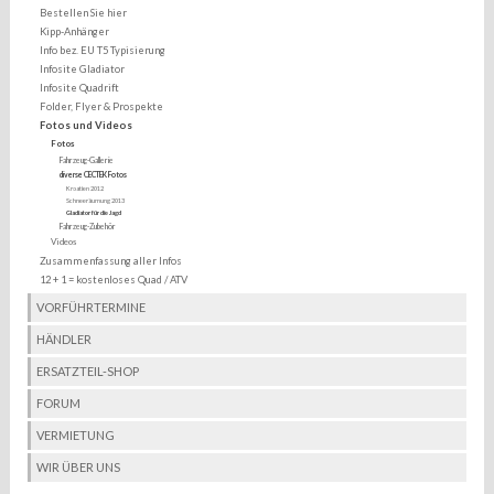
Bestellen Sie hier
Kipp-Anhänger
Info bez. EU T5 Typisierung
Infosite Gladiator
Infosite Quadrift
Folder, Flyer & Prospekte
Fotos und Videos
Fotos
Fahrzeug-Gallerie
diverse CECTEK Fotos
Kroatien 2012
Schneeräumung 2013
Gladiator für die Jagd
Fahrzeug-Zubehör
Videos
Zusammenfassung aller Infos
12 + 1 = kostenloses Quad / ATV
VORFÜHRTERMINE
HÄNDLER
ERSATZTEIL-SHOP
FORUM
VERMIETUNG
WIR ÜBER UNS