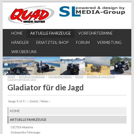
HOME
AKTUELLE FAHRZEUGE
VORFÜHRTERMINE
HÄNDLER
ERSATZTEIL-SHOP
FORUM
VERMIETUNG
WIR ÜBER UNS
HOME
>
AKTUELLE FAHRZEUGE
>
FOTOS UND VIDEOS
>
FOTOS
>
DIVERSE CECTEK FOTOS
>
GLADIATOR FÜR DIE JAGD
Gladiator für die Jagd
Image X of Y
|
« Zurück
|
Weiter »
HOME
AKTUELLE FAHRZEUGE
CECTEK-Modelle
Gebrauchte Fahrzeuge