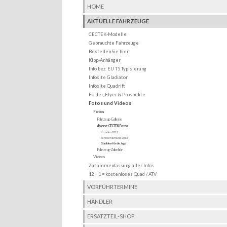
HOME
AKTUELLE FAHRZEUGE
CECTEK-Modelle
Gebrauchte Fahrzeuge
Bestellen Sie hier
Kipp-Anhänger
Info bez. EU T5 Typisierung
Infosite Gladiator
Infosite Quadrift
Folder, Flyer & Prospekte
Fotos und Videos
Fotos
Fahrzeug-Gallerie
diverse CECTEK Fotos
Kroatien 2012
Schneeräumung 2013
Gladiator für die Jagd
Fahrzeug-Zubehör
Videos
Zusammenfassung aller Infos
12 + 1 = kostenloses Quad / ATV
VORFÜHRTERMINE
HÄNDLER
ERSATZTEIL-SHOP