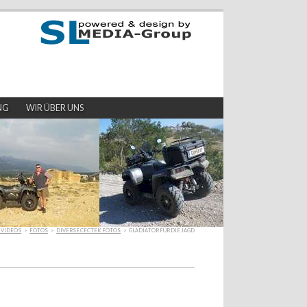
NG
WIR ÜBER UNS
 VIDEOS
>
FOTOS
>
DIVERSE CECTEK FOTOS
>
GLADIATOR FÜR DIE JAGD