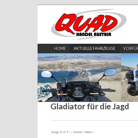
HOME
AKTUELLE FAHRZEUGE
VORFÜ
Gladiator für die Jagd
Image X of Y
|
« Zurück
|
Weiter »