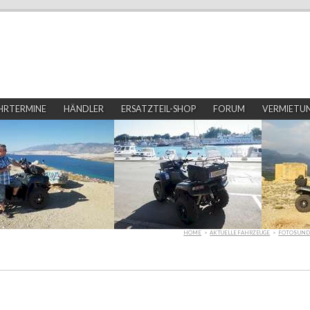
HRTERMINE
HÄNDLER
ERSATZTEIL-SHOP
FORUM
VERMIETU
HOME
>
AKTUELLE FAHRZEUGE
>
FOTOS UND